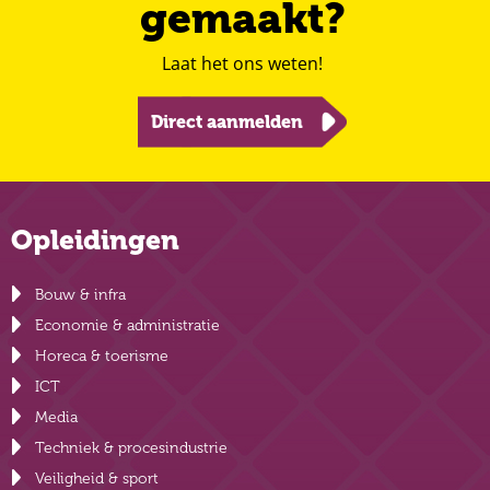
gemaakt?
Laat het ons weten!
Direct aanmelden
Opleidingen
Bouw & infra
Economie & administratie
Horeca & toerisme
ICT
Media
Techniek & procesindustrie
Veiligheid & sport