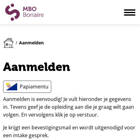
Opleidingen
Aanmelden
/
Scholieren
Volwassenen
Aanmelden
Bedrijven
Ouders
Papiamentu
Blogs & actualiteiten
Aanmelden is eenvoudig! Je vult hieronder je gegevens
Praktisch
in. Tevens geef je de opleiding aan die je graag wilt gaan
Organisatie
volgen. En vervolgens klik je op verstuur.
Contact
Je krijgt een bevestigingsmail en wordt uitgenodigd voor
een intake gesprek.