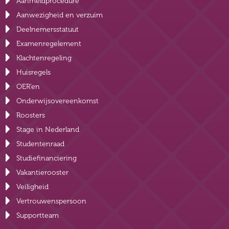
Aanmeldprocedure
Aanwezigheid en verzuim
Deelnemersstatuut
Examenregelement
Klachtenregeling
Huisregels
OER’en
Onderwijsovereenkomst
Roosters
Stage in Nederland
Studentenraad
Studiefinanciering
Vakantierooster
Veiligheid
Vertrouwenspersoon
Supportteam