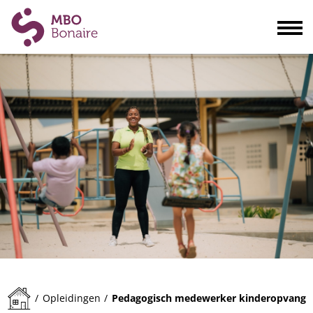
Opleidingen
Scholieren
Volwassenen
Bedrijven
Ouders
Blogs & actualiteiten
Praktisch
Organisatie
Contact
Pedagogisch medewerker kinderopvang
/
Opleidingen
/