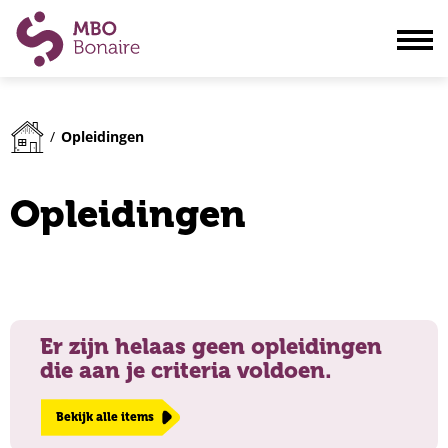
Opleidingen
Opleidingen
/
Scholieren
Volwassenen
Opleidingen
Bedrijven
Ouders
Blogs & actualiteiten
Praktisch
Er zijn helaas geen opleidingen
Organisatie
die aan je criteria voldoen.
Contact
Bekijk alle items