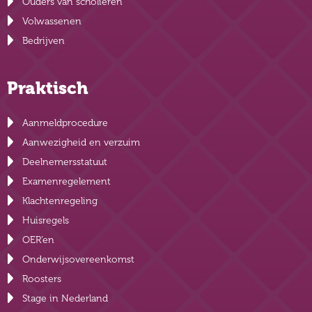
Ouders van scholieren
Volwassenen
Bedrijven
Praktisch
Aanmeldprocedure
Aanwezigheid en verzuim
Deelnemersstatuut
Examenregelement
Klachtenregeling
Huisregels
OER’en
Onderwijsovereenkomst
Roosters
Stage in Nederland