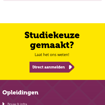
Studiekeuze
gemaakt?
Laat het ons weten!
Direct aanmelden
Opleidingen
Bouw & infra