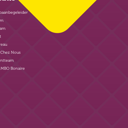
baanbegeleider
am
eam
t
reau
t Chez Nous
ntteam
j MBO Bonaire