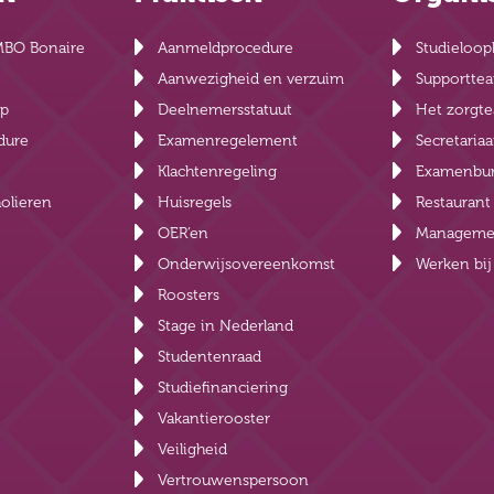
MBO Bonaire
Aanmeldprocedure
Studieloop
Aanwezigheid en verzuim
Supportte
lp
Deelnemersstatuut
Het zorgt
dure
Examenregelement
Secretariaa
Klachtenregeling
Examenbu
olieren
Huisregels
Restauran
OER’en
Manageme
Onderwijsovereenkomst
Werken bi
Roosters
Stage in Nederland
Studentenraad
Studiefinanciering
Vakantierooster
Veiligheid
Vertrouwenspersoon