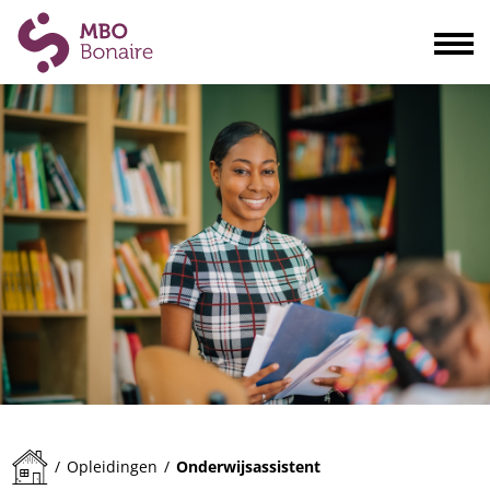
Opleidingen
Scholieren
Volwassenen
Bedrijven
Ouders
Blogs & actualiteiten
Praktisch
Organisatie
Contact
Onderwijsassistent
/
Opleidingen
/