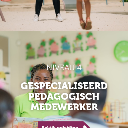
NIVEAU 4
GESPECIALISEERD
PEDAGOGISCH
MEDEWERKER
Bekijk opleiding