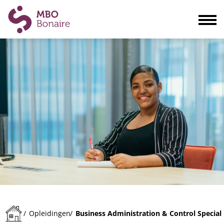
Opleidingen
Scholieren
Volwassenen
Bedrijven
Ouders
Blogs & actualiteiten
Praktisch
Organisatie
Contact
Business Administration & Control Speciali
/
Opleidingen
/