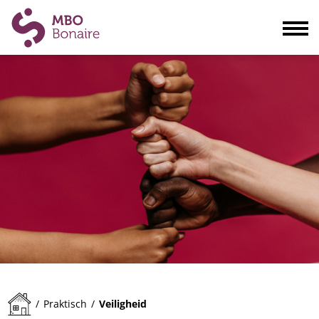
Opleidingen
Scholieren
Volwassenen
Bedrijven
Ouders
Blogs & actualiteiten
Praktisch
Organisatie
Contact
Veiligheid
/
Praktisch
/