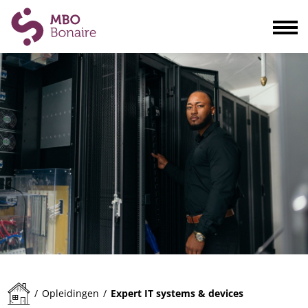
Opleidingen
Scholieren
Volwassenen
Bedrijven
Ouders
Blogs & actualiteiten
Praktisch
Organisatie
Contact
Expert IT systems & devices
/
Opleidingen
/