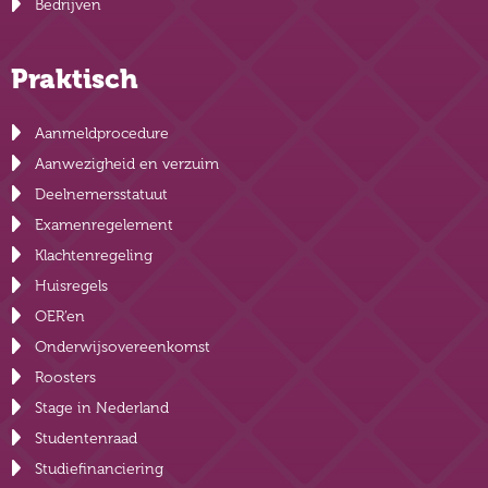
Bedrijven
Praktisch
Aanmeldprocedure
Aanwezigheid en verzuim
Deelnemersstatuut
Examenregelement
Klachtenregeling
Huisregels
OER’en
Onderwijsovereenkomst
Roosters
Stage in Nederland
Studentenraad
Studiefinanciering