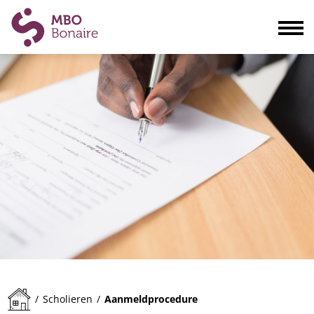
Opleidingen
Scholieren
Volwassenen
Bedrijven
Ouders
Blogs & actualiteiten
Praktisch
Organisatie
Contact
Aanmeldprocedure
/
Scholieren
/