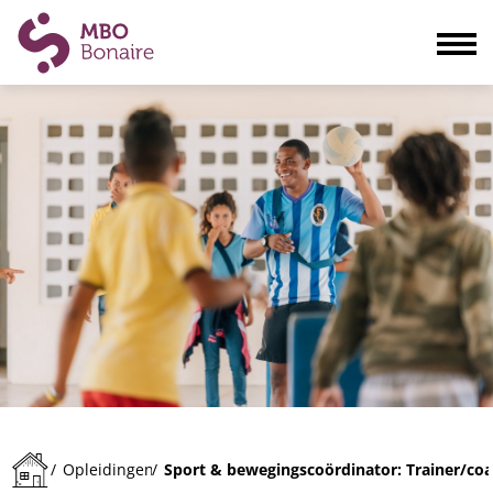
Opleidingen
Scholieren
Volwassenen
Bedrijven
Ouders
Blogs & actualiteiten
Praktisch
Organisatie
Contact
Sport & bewegingscoördinator: Trainer/co
/
Opleidingen
/