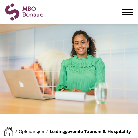
Opleidingen
Scholieren
Volwassenen
Bedrijven
Ouders
Blogs & actualiteiten
Praktisch
Organisatie
Contact
Leidinggevende Tourism & Hospitality
/
Opleidingen
/