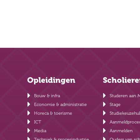
5 weken
Opleidingen
Scholier
Bouw & infra
Studeren aan 
Economie & administratie
Stage
Horeca & toerisme
Studiekeuzehu
ICT
Aanmeldproce
Media
Aanmelden
Techniek & procesindustrie
Ouders van sch