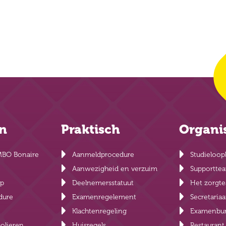
en
Praktisch
Organi
MBO Bonaire
Aanmeldprocedure
Studieloop
Aanwezigheid en verzuim
Supportte
lp
Deelnemersstatuut
Het zorgt
dure
Examenregelement
Secretariaa
Klachtenregeling
Examenbu
olieren
Huisregels
Restauran