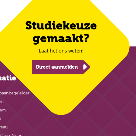
Studiekeuze
gemaakt?
Laat het ons weten!
Direct aanmelden
satie
baanbegeleider
am
eam
t
reau
t Chez Nous