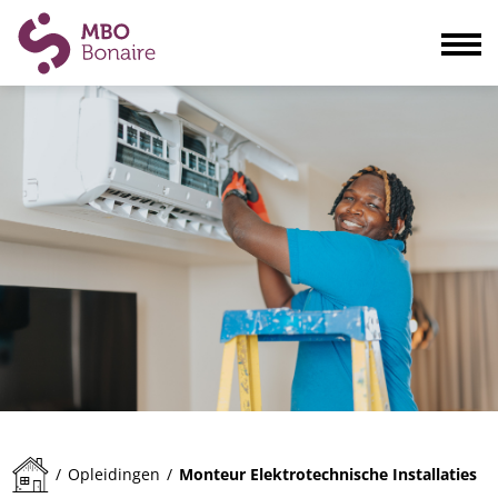
Opleidingen
Scholieren
Volwassenen
Bedrijven
Ouders
Blogs & actualiteiten
Praktisch
Organisatie
Contact
Monteur Elektrotechnische Installaties
/
Opleidingen
/