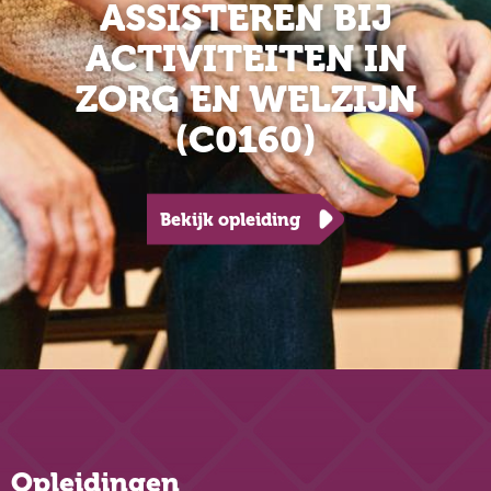
ASSISTEREN BIJ
ACTIVITEITEN IN
ZORG EN WELZIJN
(C0160)
Bekijk opleiding
Opleidingen