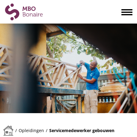
Opleidingen
Scholieren
Volwassenen
Bedrijven
Ouders
Blogs & actualiteiten
Praktisch
Organisatie
Contact
Servicemedewerker gebouwen
/
Opleidingen
/