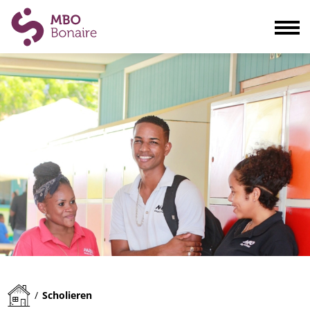
Opleidingen
Scholieren
Volwassenen
Bedrijven
Ouders
Blogs & actualiteiten
Praktisch
Organisatie
Contact
Scholieren
/