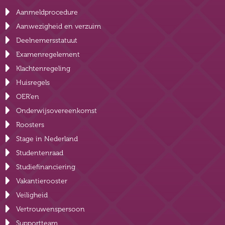
Aanmeldprocedure
Aanwezigheid en verzuim
Deelnemersstatuut
Examenregelement
Klachtenregeling
Huisregels
OER’en
Onderwijsovereenkomst
Roosters
Stage in Nederland
Studentenraad
Studiefinanciering
Vakantierooster
Veiligheid
Vertrouwenspersoon
Supportteam