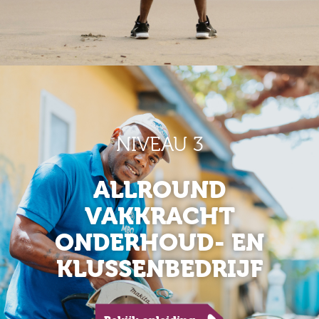
NIVEAU 3
ALLROUND
VAKKRACHT
ONDERHOUD- EN
KLUSSENBEDRIJF