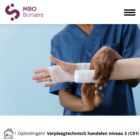
Opleidingen
Scholieren
Volwassenen
Bedrijven
Ouders
Blogs & actualiteiten
Praktisch
Organisatie
Contact
Verpleegtechnisch handelen niveau 3 (C010
/
Opleidingen
/