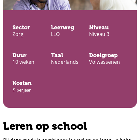
Sector
Leerweg
Niveau
Zorg
LLO
Niveau 3
Duur
Taal
Doelgroep
10 weken
Nederlands
Volwassenen
Kosten
$
per jaar
Leren op school