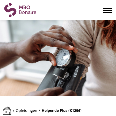
Opleidingen
Scholieren
Volwassenen
Bedrijven
Ouders
Blogs & actualiteiten
Praktisch
Organisatie
Contact
Helpende Plus (K1296)
/
Opleidingen
/