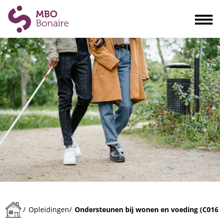
Opleidingen
Scholieren
Volwassenen
Bedrijven
Ouders
Blogs & actualiteiten
Praktisch
Organisatie
Contact
Ondersteunen bij wonen en voeding (C016
/
Opleidingen
/