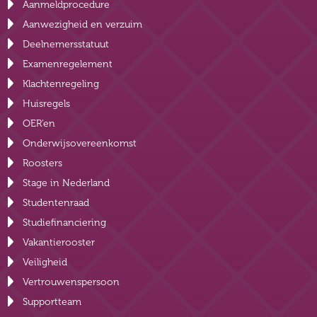
Aanmeldprocedure
Aanwezigheid en verzuim
Deelnemersstatuut
Examenregelement
Klachtenregeling
Huisregels
OER’en
Onderwijsovereenkomst
Roosters
Stage in Nederland
Studentenraad
Studiefinanciering
Vakantierooster
Veiligheid
Vertrouwenspersoon
Supportteam