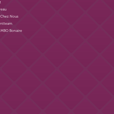
t
reau
t Chez Nous
ntteam
j MBO Bonaire