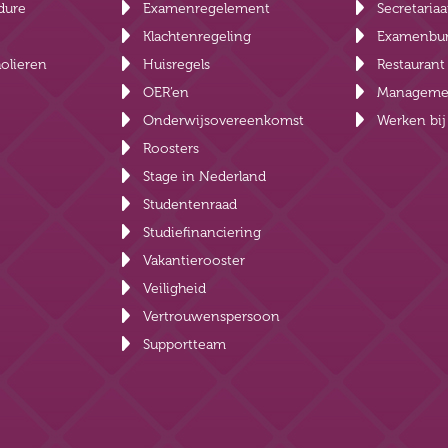
dure
Examenregelement
Secretariaa
Klachtenregeling
Examenbu
olieren
Huisregels
Restauran
OER’en
Manageme
Onderwijsovereenkomst
Werken bi
Roosters
Stage in Nederland
Studentenraad
Studiefinanciering
Vakantierooster
Veiligheid
Vertrouwenspersoon
Supportteam