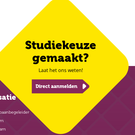
Studiekeuze
gemaakt?
Laat het ons weten!
Direct aanmelden
satie
baanbegeleider
am
eam