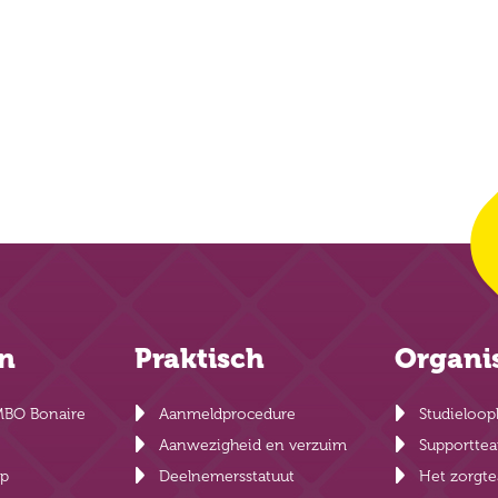
en
Praktisch
Organi
MBO Bonaire
Aanmeldprocedure
Studieloop
Aanwezigheid en verzuim
Supportte
lp
Deelnemersstatuut
Het zorgt