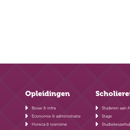
Opleidingen
Scholier
Bouw & infra
Studeren aan 
Economie & administratie
Stage
Horeca & toerisme
Studiekeuzehu