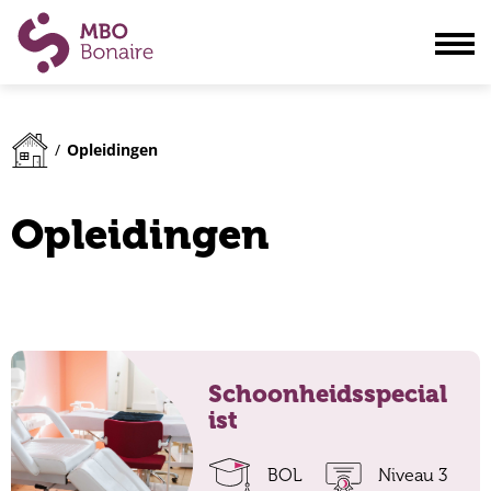
Opleidingen
Opleidingen
/
Scholieren
Volwassenen
Opleidingen
Bedrijven
Ouders
Blogs & actualiteiten
Praktisch
Schoonheidsspecial
Organisatie
ist
Contact
BOL
Niveau 3