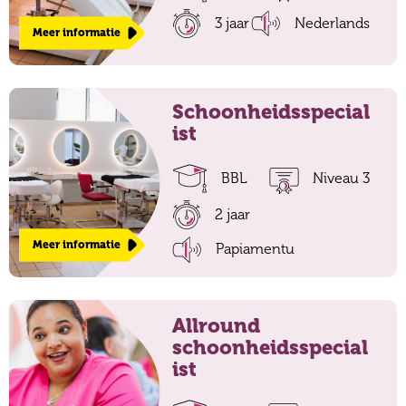
3 jaar
Nederlands
Meer informatie
Schoonheidsspecial
ist
BBL
Niveau 3
2 jaar
Meer informatie
Papiamentu
Allround
schoonheidsspecial
ist