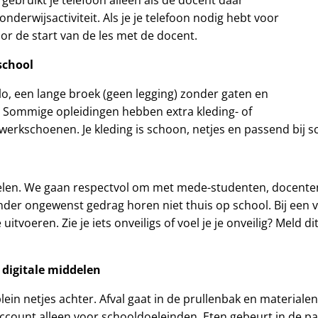
derwijsactiviteit. Als je je telefoon nodig hebt voor
or de start van de les met de docent.
school
lo, een lange broek (geen legging) zonder gaten en
 Sommige opleidingen hebben extra kleding- of
f werkschoenen. Je kleding is schoon, netjes en passend bij 
oelen. We gaan respectvol om met mede-studenten, docente
ander ongewenst gedrag horen niet thuis op school. Bij een
eren. Zie je iets onveiligs of voel je je onveilig? Meld dit 
 digitale middelen
lein netjes achter. Afval gaat in de prullenbak en materiale
account alleen voor schooldoeleinden. Eten gebeurt in de pau