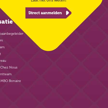
Direct aanmelden
satie
baanbegeleider
am
eam
t
reau
t Chez Nous
ntteam
j MBO Bonaire