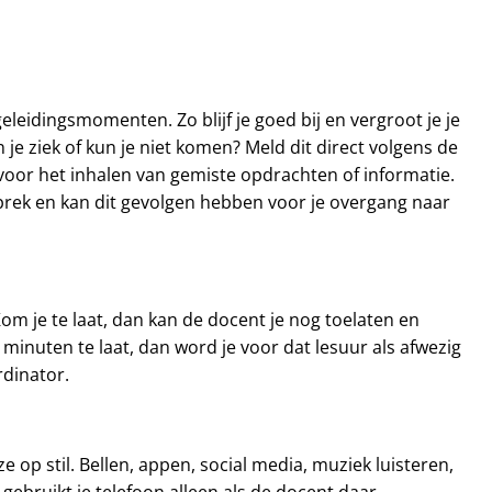
egeleidingsmomenten. Zo blijf je goed bij en vergroot je je
 je ziek of kun je niet komen? Meld dit direct volgens de
voor het inhalen van gemiste opdrachten of informatie.
prek en kan dit gevolgen hebben voor je overgang naar
 Kom je te laat, dan kan de docent je nog toelaten en
0 minuten te laat, dan word je voor dat lesuur als afwezig
rdinator.
eze op stil. Bellen, appen, social media, muziek luisteren,
e gebruikt je telefoon alleen als de docent daar