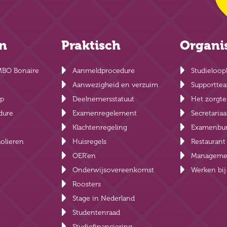
en
Praktisch
Organi
MBO Bonaire
Aanmeldprocedure
Studieloop
Aanwezigheid en verzuim
Supportte
lp
Deelnemersstatuut
Het zorgt
dure
Examenregelement
Secretariaa
Klachtenregeling
Examenbu
olieren
Huisregels
Restauran
OER’en
Manageme
Onderwijsovereenkomst
Werken bi
Roosters
Stage in Nederland
Studentenraad
Studiefinanciering