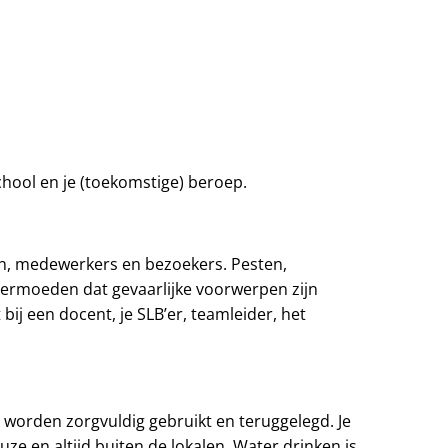
school en je (toekomstige) beroep.
n, medewerkers en bezoekers. Pesten,
 vermoeden dat gevaarlijke voorwerpen zijn
bij een docent, je SLB’er, teamleider, het
n worden zorgvuldig gebruikt en teruggelegd. Je
ze en altijd buiten de lokalen. Water drinken is