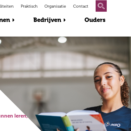
liteiten
Praktisch
Organisatie
Contact
nen
Bedrijven
Ouders
Bij MBO
Bonaire
zorgen
unnen leren, samenwerken en groeien richting je