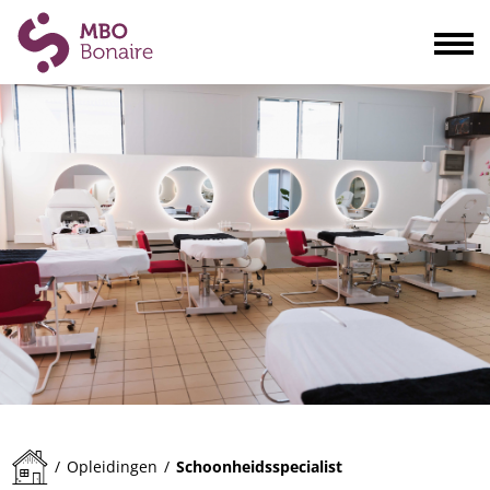
Opleidingen
Scholieren
Volwassenen
Bedrijven
Ouders
Blogs & actualiteiten
Praktisch
Organisatie
Contact
Schoonheidsspecialist
/
Opleidingen
/