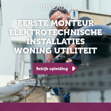
NIVEAU 3
EERSTE MONTEUR
ELEKTROTECHNISCHE
INSTALLATIES
WONING UTILITEIT
Bekijk opleiding