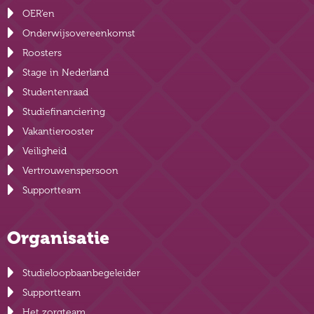
OER’en
Onderwijsovereenkomst
Roosters
Stage in Nederland
Studentenraad
Studiefinanciering
Vakantierooster
Veiligheid
Vertrouwenspersoon
Supportteam
Organisatie
Studieloopbaanbegeleider
Supportteam
Het zorgteam