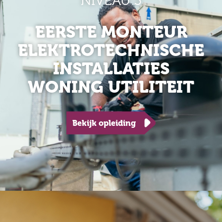
NIVEAU 3
EERSTE MONTEUR
ELEKTROTECHNISCHE
INSTALLATIES
WONING UTILITEIT
Bekijk opleiding