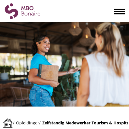
Opleidingen
Scholieren
Volwassenen
Bedrijven
Ouders
Blogs & actualiteiten
Praktisch
Organisatie
Contact
Zelfstandig Medewerker Tourism & Hospita
/
Opleidingen
/