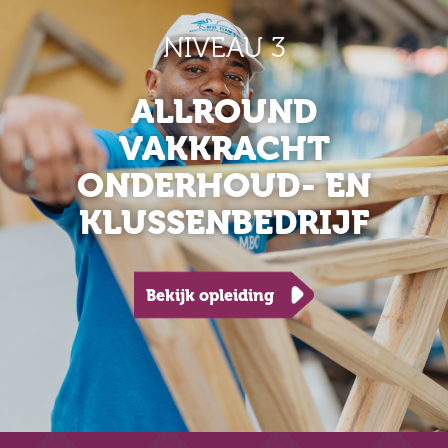
NIVEAU 3
ALLROUND
VAKKRACHT
ONDERHOUD- EN
KLUSSENBEDRIJF
Bekijk opleiding