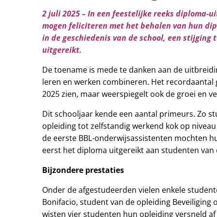
2 juli 2025 – In
een feestelijke reeks diploma-
mogen feliciteren met het behalen van hun di
in de geschiedenis van de school, een stijging 
uitgereikt.
De toename is mede te danken aan de uitbreidin
leren en werken combineren. Het recordaantal ge
2025 zien, maar weerspiegelt ook de groei en v
Dit schooljaar kende een aantal primeurs. Zo s
opleiding tot zelfstandig werkend kok op niveau
de eerste BBL-onderwijsassistenten mochten h
eerst het diploma uitgereikt aan studenten van 
Bijzondere prestaties
Onder de afgestudeerden vielen enkele studente
Bonifacio, student van de opleiding Beveiliging
wisten vier studenten hun opleiding versneld a