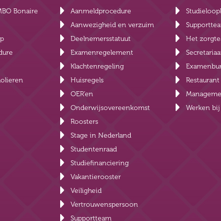
MBO Bonaire
Aanmeldprocedure
Studieloop
Aanwezigheid en verzuim
Supportte
lp
Deelnemersstatuut
Het zorgt
dure
Examenregelement
Secretariaa
Klachtenregeling
Examenbu
olieren
Huisregels
Restauran
OER’en
Manageme
Onderwijsovereenkomst
Werken bi
Roosters
Stage in Nederland
Studentenraad
Studiefinanciering
Vakantierooster
Veiligheid
Vertrouwenspersoon
Supportteam