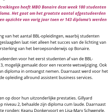
uitreikingen heeft MBO Bonaire deze week 180 studenten
ploma. Het gaat om het grootste aantal afgestudeerden
ten opzichte van vorig jaar toen er 143 diploma’s werden
g van het aantal BBL-opleidingen, waarbij studenten
slaagden laat niet alleen het succes van de lichting van
ersterking van het beroepsonderwijs op Bonaire.
tudeerden voor het eerst studenten af van de BBL-
 3, mogelijk gemaakt door een recente wetswijziging. Ook
un diploma in ontvangst nemen. Daarnaast werd voor het
de opleiding allround assistent business services.
n op door hun uitzonderlijke prestaties. Gillyard
 op niveau 2, behaalde zijn diploma cum laude. Daarnaast
f te ronden: Keanu Donkervoort en Lisa-Mary Schwengle,