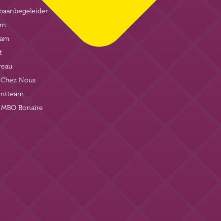
baanbegeleider
am
eam
t
reau
t Chez Nous
ntteam
j MBO Bonaire