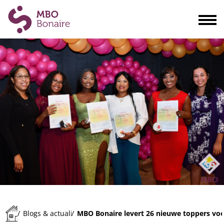
Opleidingen
Scholieren
Volwassenen
Bedrijven
Ouders
Blogs & actualiteiten
Praktisch
Organisatie
Contact
MBO Bonaire levert 26 nieuwe toppers voor
/
Blogs & actualiteiten
/