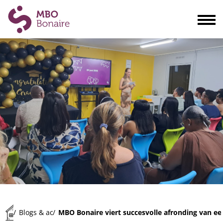
Opleidingen
Scholieren
Volwassenen
Bedrijven
Ouders
Blogs & actualiteiten
Praktisch
Organisatie
Contact
MBO Bonaire viert succesvolle afronding van ee
/
Blogs & actualiteiten
/