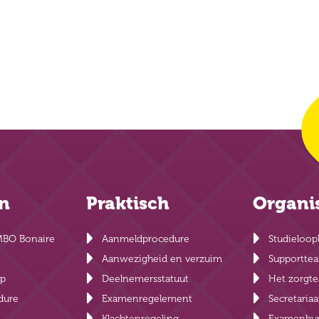
en
Praktisch
Organi
MBO Bonaire
Aanmeldprocedure
Studieloop
Aanwezigheid en verzuim
Supportte
lp
Deelnemersstatuut
Het zorgt
dure
Examenregelement
Secretariaa
Klachtenregeling
Examenbu