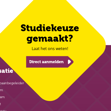
Studiekeuze
gemaakt?
Laat het ons weten!
Direct aanmelden
satie
baanbegeleider
am
eam
t
reau