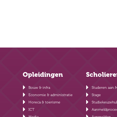
Opleidingen
Scholier
Bouw & infra
Studeren aan 
Economie & administratie
Stage
Horeca & toerisme
Studiekeuzehu
ICT
Aanmeldproce
Media
Aanmelden