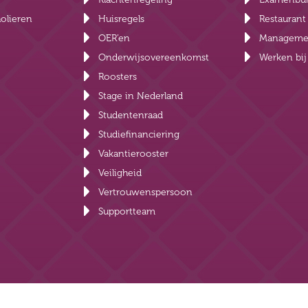
olieren
Huisregels
Restauran
OER’en
Manageme
Onderwijsovereenkomst
Werken bi
Roosters
Stage in Nederland
Studentenraad
Studiefinanciering
Vakantierooster
Veiligheid
Vertrouwenspersoon
Supportteam