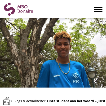
Opleidingen
Scholieren
Volwassenen
Bedrijven
Ouders
Blogs & actualiteiten
Praktisch
Organisatie
Contact
Onze student aan het woord – Jurst
/
Blogs & actualiteiten
/