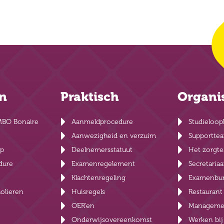
en
Praktisch
Organi
MBO Bonaire
Aanmeldprocedure
Studieloop
Aanwezigheid en verzuim
Supportte
lp
Deelnemersstatuut
Het zorgt
dure
Examenregelement
Secretariaa
Klachtenregeling
Examenbu
olieren
Huisregels
Restauran
OER’en
Manageme
Onderwijsovereenkomst
Werken bi