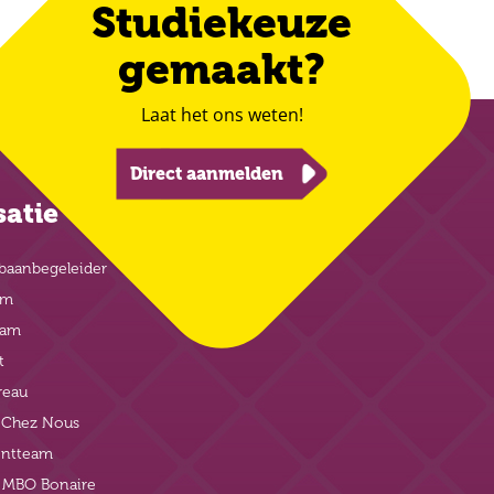
Studiekeuze
gemaakt?
Laat het ons weten!
Direct aanmelden
satie
baanbegeleider
am
eam
t
reau
t Chez Nous
ntteam
j MBO Bonaire