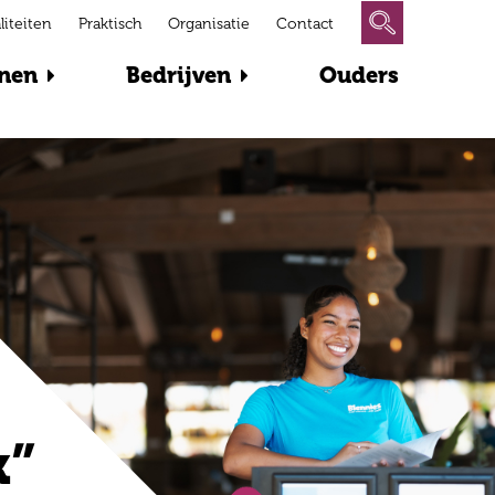
liteiten
Praktisch
Organisatie
Contact
nen
Bedrijven
Ouders
k”