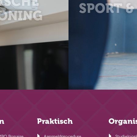
ISCHE
SPORT &
WONING
en
Praktisch
Organi
MBO Bonaire
Aanmeldprocedure
Studieloop