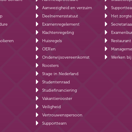
Aanwezigheid en verzuim
Supportte
lp
Deelnemersstatuut
Het zorgt
dure
Examenregelement
Secretariaa
Klachtenregeling
Examenbu
olieren
Huisregels
Restauran
OER’en
Manageme
Onderwijsovereenkomst
Werken bi
Roosters
Stage in Nederland
Studentenraad
Studiefinanciering
Vakantierooster
Veiligheid
Vertrouwenspersoon
Supportteam