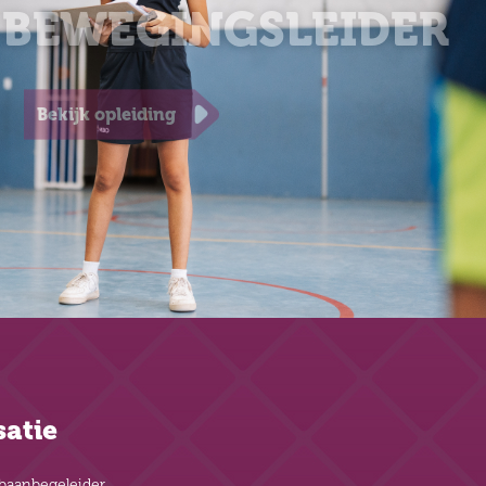
 BEWEGINGSLEIDER
Bekijk opleiding
satie
baanbegeleider