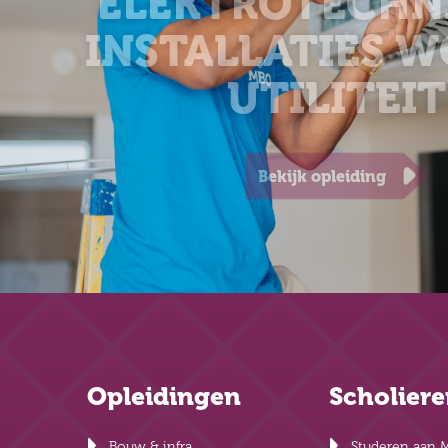
ELEKTROTECHN
INSTALLATIES 
UTILITEIT
Bekijk opleiding
Opleidingen
Scholier
Bouw & infra
Studeren aan 