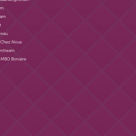
am
eam
t
reau
t Chez Nous
ntteam
j MBO Bonaire